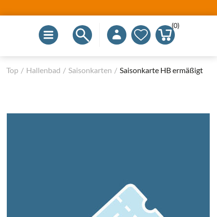
(0)
Top
/
Hallenbad
/
Saisonkarten
/
Saisonkarte HB ermäßigt