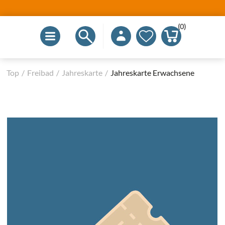
(0)
Top
/
Freibad
/
Jahreskarte
/
Jahreskarte Erwachsene